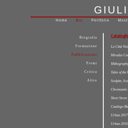
GIUL
Home
Bio
Portfolio
Most
Cataloghi 
Biografia
Formazione
La Città Visi
Pubblicazioni
Miradas Com
Premi
Mithography
Critica
Tales of the
Altro
Scolpite
, As
Chromantic.
Short Street
Catalogo Bi
Urban 2017. 
Urban 2016 (