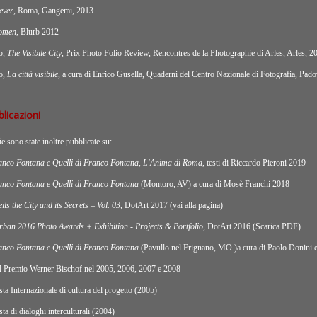
ever
, Roma, Gangemi, 2013
omen
, Blurb 2012
lo,
The Visibile City
, Prix Photo Folio Review, Rencontres de la Photographie di Arles, Arles, 2
lo,
La città visibile
, a cura di Enrico Gusella, Quaderni del Centro Nazionale di Fotografia, Pad
blicazioni
e sono state inoltre pubblicate su:
anco Fontana e Quelli di Franco Fontana, L'Anima di Roma
, testi di Riccardo Pieroni 2019
anco Fontana e Quelli di Franco Fontana
(Montoro, AV) a cura di Mosè Franchi 2018
s the City and its Secrets – Vol. 03
, DotArt 2017 (
vai alla pagina
)
rban 2016 Photo Awards + Exhibition - Projects & Portfolio
, DotArt 2016 (
Scarica PDF
)
anco Fontana e Quelli di Franco Fontana
(Pavullo nel Frignano, MO )a cura di Paolo Donini e 
el Premio Werner Bischof nel 2005, 2006, 2007 e 2008
ista Internazionale di cultura del progetto (2005)
sta di dialoghi interculturali (2004)