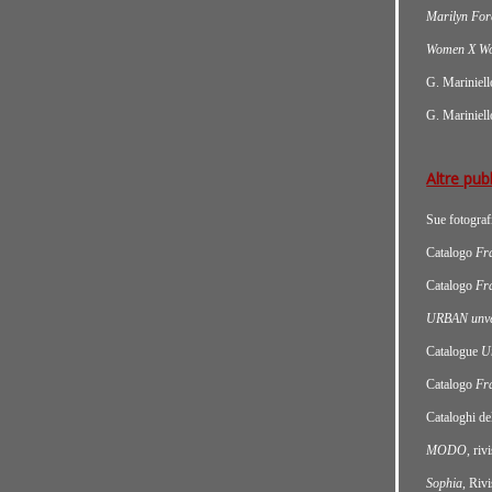
Marilyn For
Women X W
G. Mariniel
G. Mariniel
Altre pub
Sue fotografi
Catalogo
Fr
Catalogo
Fr
URBAN unveil
Catalogue
U
Catalogo
Fr
Cataloghi d
MODO
, riv
Sophia
, Rivi