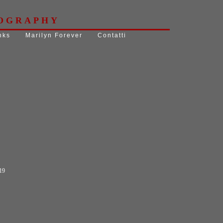
OGRAPHY
nks
Marilyn Forever
Contatti
019