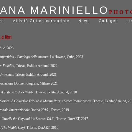
IANA MARINIELLO
PHOT
re
Attività Critico-curatoriale
News
Collages
Li
e libri
bile
, 2023
partidas - Catalogo della mostra
, La Havana, Cuba, 2023
: Pasolini
, Trieste, Exhibit Around, 2022
 Unwritten
, Trieste, Exhibit Around, 2021
sociazione Donne Fotografe, Milano 2021
 A Tribute to Alex Webb
, Trieste, Exhibit Around, 2020
 Stories. A Collective Tribute to Martin Parr's Street Photography
, Trieste, Exhibit Around, 2
ennale Internazionale Donna 2019
, Trieste, 2019
Unveils the City and it's Secrets Vol.3
, Trieste, DotART, 2017
The Visible City)
, Trieste, DotART, 2016