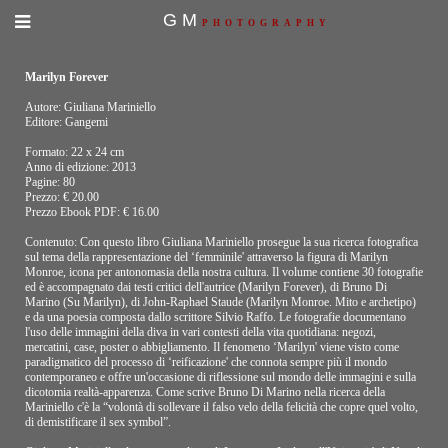
GM
PHOTOGRAPHY
Marilyn Forever
Autore: Giuliana Mariniello
Editore: Gangemi
Formato: 22 x 24 cm
Anno di edizione: 2013
Pagine: 80
Prezzo: € 20.00
Prezzo Ebook PDF: € 16.00
Contenuto: Con questo libro Giuliana Mariniello prosegue la sua ricerca fotografica
sul tema della rappresentazione del ‘femminile' attraverso la figura di Marilyn
Monroe, icona per antonomasia della nostra cultura. Il volume contiene 30 fotografie
ed è accompagnato dai testi critici dell'autrice (Marilyn Forever), di Bruno Di
Marino (Su Marilyn), di John-Raphael Staude (Marilyn Monroe. Mito e archetipo)
e da una poesia composta dallo scrittore Silvio Raffo. Le fotografie documentano
l'uso delle immagini della diva in vari contesti della vita quotidiana: negozi,
mercatini, case, poster o abbigliamento. Il fenomeno ‘Marilyn' viene visto come
paradigmatico del processo di ‘reificazione' che connota sempre più il mondo
contemporaneo e offre un'occasione di riflessione sul mondo delle immagini e sulla
dicotomia realtà-apparenza. Come scrive Bruno Di Marino nella ricerca della
Mariniello c'è la “volontà di sollevare il falso velo della felicità che copre quel volto,
di demistificare il sex symbol”.