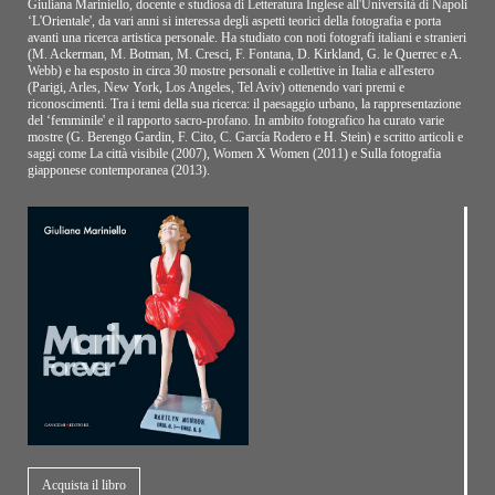
Giuliana Mariniello, docente e studiosa di Letteratura Inglese all'Università di Napoli
‘L'Orientale', da vari anni si interessa degli aspetti teorici della fotografia e porta
avanti una ricerca artistica personale. Ha studiato con noti fotografi italiani e stranieri
(M. Ackerman, M. Botman, M. Cresci, F. Fontana, D. Kirkland, G. le Querrec e A.
Webb) e ha esposto in circa 30 mostre personali e collettive in Italia e all'estero
(Parigi, Arles, New York, Los Angeles, Tel Aviv) ottenendo vari premi e
riconoscimenti. Tra i temi della sua ricerca: il paesaggio urbano, la rappresentazione
del ‘femminile' e il rapporto sacro-profano. In ambito fotografico ha curato varie
mostre (G. Berengo Gardin, F. Cito, C. García Rodero e H. Stein) e scritto articoli e
saggi come La città visibile (2007), Women X Women (2011) e Sulla fotografia
giapponese contemporanea (2013).
Acquista il libro